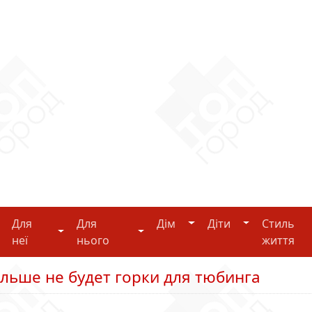
Дім
Діти
Для
Для
Дім
Діти
Стиль
i-tech
Для неї
Для нього
неї
нього
життя
ольше не будет горки для тюбинга