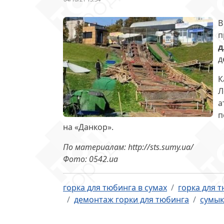
В
п
д
д
К
Л
а
п
на «Данкор».
По материалам: http://sts.sumy.ua/
Фото: 0542.ua
горка для тюбинга в сумах
горка для т
демонтаж горки для тюбинга
сумы