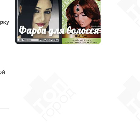
орку
ой