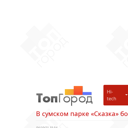
Hi-
H
tech
В сумском парке «Сказка» б
04/10/21 15:54