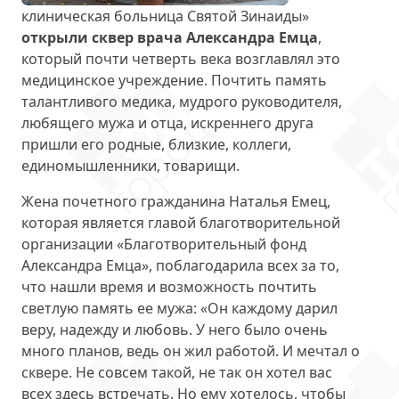
клиническая больница Святой Зинаиды»
открыли сквер врача Александра Емца
,
который почти четверть века возглавлял это
медицинское учреждение. Почтить память
талантливого медика, мудрого руководителя,
любящего мужа и отца, искреннего друга
пришли его родные, близкие, коллеги,
единомышленники, товарищи.
Жена почетного гражданина Наталья Емец,
которая является главой благотворительной
организации «Благотворительный фонд
Александра Емца», поблагодарила всех за то,
что нашли время и возможность почтить
светлую память ее мужа: «Он каждому дарил
веру, надежду и любовь. У него было очень
много планов, ведь он жил работой. И мечтал о
сквере. Не совсем такой, не так он хотел вас
всех здесь встречать. Но ему хотелось, чтобы