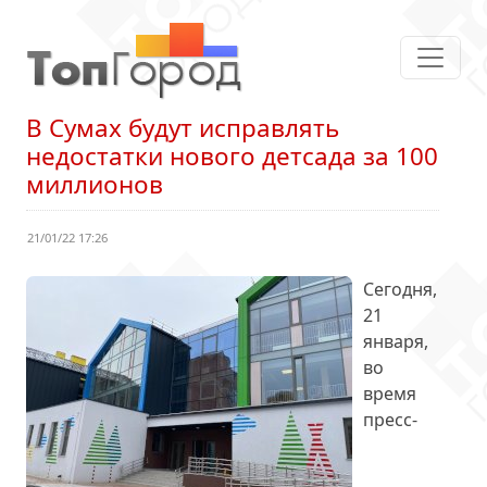
В Сумах будут исправлять
недостатки нового детсада за 100
миллионов
21/01/22 17:26
Сегодня,
21
января,
во
время
пресс-