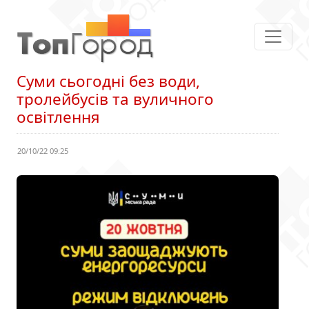
Суми сьогодні без води,
тролейбусів та вуличного
освітлення
20/10/22 09:25