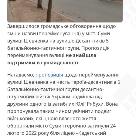
Завершилося громадське обговорення щодо
зміни назви (перейменування) у місті Суми
вулиці Шевченка на вулицю Десантників 5
батальйонно-тактичної групи. Пропозиція
перейменування вулиці
не знайшла
підтримки в громадськості
.
Нагадаємо,
пропозиція
щодо перейменування
вулиці Шевченка на честь героїв-десантників 5
батальйонно-тактичної групи десантно-
штурмових військ України надійшла від
дружини одного із загиблих Юлії Рябухи. Вона
пропонувала таким чином увічнити подвиг
військових, які ціною власного життя
обороняли місто Суми і героїчно загинули 24
лютого 2022 року біля ліцею «Кадетський