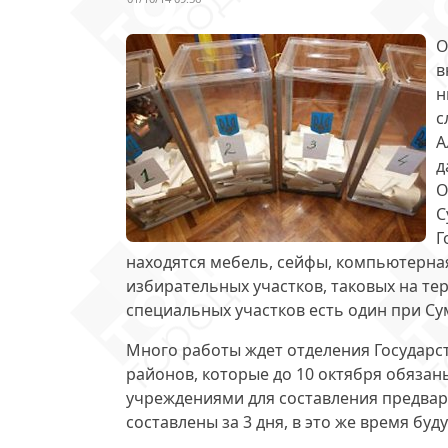
О
в
н
с
А
д
О
С
Г
находятся мебель, сейфы, компьютерная
избирательных участков, таковых на т
специальных участков есть один при Су
Много работы ждет отделения Государс
районов, которые до 10 октября обяза
учреждениями для составления предвар
составлены за 3 дня, в это же время бу