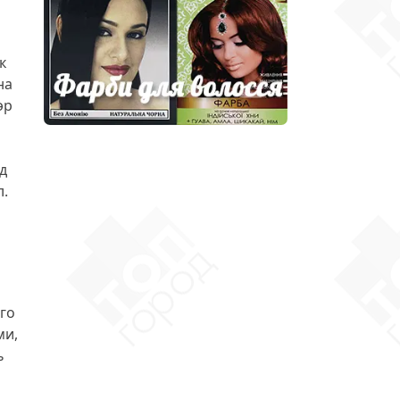
к
на
эр
д
л.
го
ми,
ь