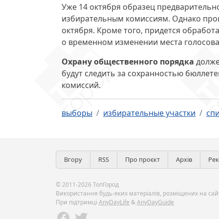
Уже 14 октября образец предварительн
избирательным комиссиям. Однако про
октября. Кроме того, придется обработ
о временном изменении места голосова
Охрану общественного порядка
долже
будут следить за сохранностью бюллете
комиссий.
выборы
избирательные участки
сп
Вгору
RSS
Про проєкт
Архів
Ре
© 2011-2026 ТопГород
Використання будь-яких матеріалів, розміщених на сайт
При підтримці
AnyDayLife
&
AnyDayGuide