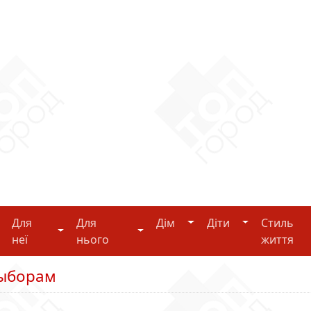
Дім
Діти
Для
Для
Дім
Діти
Стиль
i-tech
Для неї
Для нього
неї
нього
життя
выборам