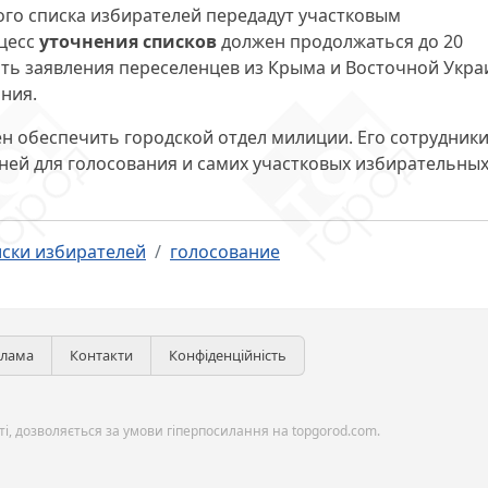
ого списка избирателей передадут участковым
цесс
уточнения списков
должен продолжаться до 20
ать заявления переселенцев из Крыма и Восточной Укр
ния.
н обеспечить городской отдел милиции. Его сотрудник
ней для голосования и самих участковых избирательны
иски избирателей
голосование
клама
Контакти
Конфіденційність
і, дозволяється за умови гіперпосилання на topgorod.com.