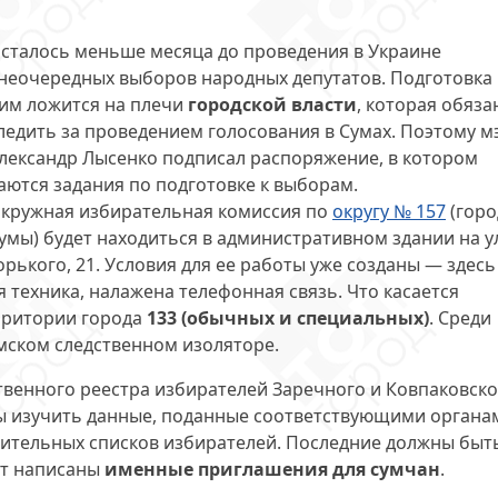
сталось меньше месяца до проведения в Украине
неочередных выборов народных депутатов. Подготовка 
им ложится на плечи
городской власти
, которая обяза
ледить за проведением голосования в Сумах. Поэтому м
лександр Лысенко подписал распоряжение, в котором
аются задания по подготовке к выборам.
кружная избирательная комиссия по
округу № 157
(горо
умы) будет находиться в административном здании на у
орького, 21. Условия для ее работы уже созданы — здесь
 техника, налажена телефонная связь. Что касается
ерритории города
133 (обычных и специальных)
. Среди
мском следственном изоляторе.
твенного реестра избирателей Заречного и Ковпаковско
ны изучить данные, поданные соответствующими органа
ительных списков избирателей. Последние должны быт
дут написаны
именные приглашения для сумчан
.