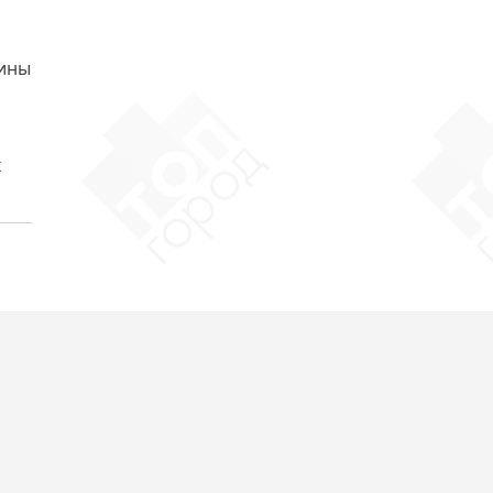
аины
и
х