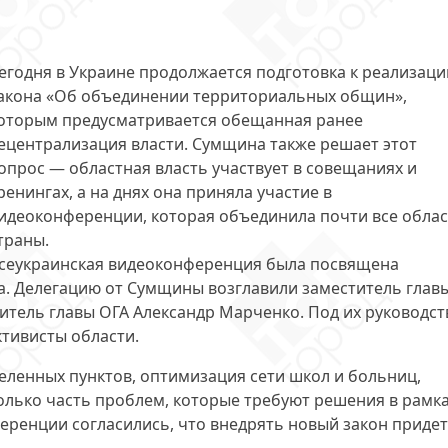
егодня в Украине продолжается подготовка к реализаци
акона «Об объединении территориальных общин»,
оторым предусматривается обещанная ранее
ецентрализация власти. Сумщина также решает этот
опрос — областная власть участвует в совещаниях и
ренингах, а на днях она
приняла участие в
идеоконференции
, которая объединила почти все обла
траны.
сеукраинская видеоконференция была посвящена
. Делегацию от Сумщины возглавили заместитель глав
итель главы ОГА Александр Марченко. Под их руководс
тивисты области.
еленных пунктов, оптимизация сети школ и больниц,
олько часть проблем, которые требуют решения в рамк
еренции согласились, что
внедрять новый закон придет