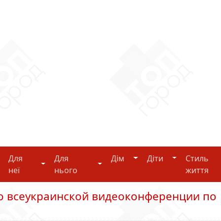
Дім
Діти
Для
Для
Дім
Діти
Стиль
i-tech
Для неї
Для нього
неї
нього
життя
о всеукраинской видеоконференции по