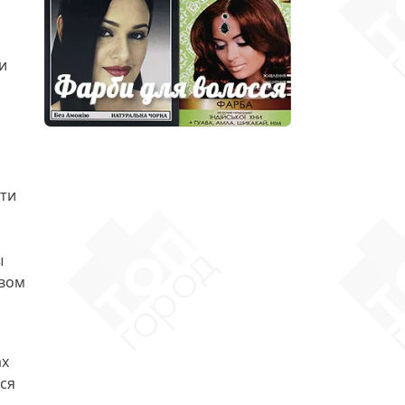
и
сти
ы
твом
ах
ся