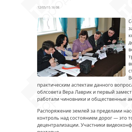
12/05/15 16:08
С
з
к
д
в
т
в
с
В
практическим аспектам
данного вопроса
облсовета Вера Лаврик и первый замест
работали чиновники и общественные ак
Распоряжение землей за пределами нас
контроль над состоянием дорог — это т
децентрализации. Участники видеоконф