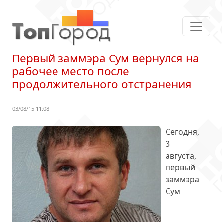
Первый заммэра Сум вернулся на
рабочее место после
продолжительного отстранения
03/08/15 11:08
Сегодня,
3
августа,
первый
заммэра
Сум