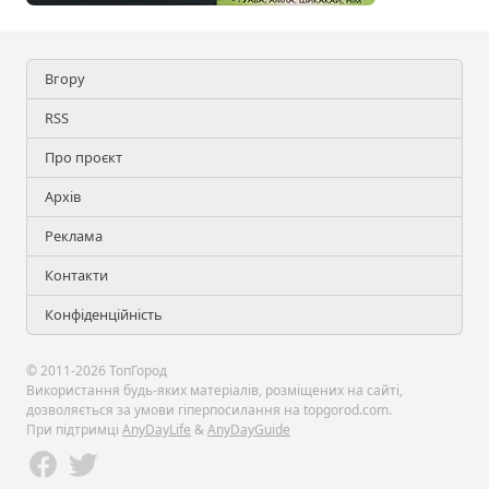
Вгору
RSS
Про проєкт
Архів
Реклама
Контакти
Конфіденційність
© 2011-2026 ТопГород
Використання будь-яких матеріалів, розміщених на сайті,
дозволяється за умови гіперпосилання на topgorod.com.
При підтримці
AnyDayLife
&
AnyDayGuide