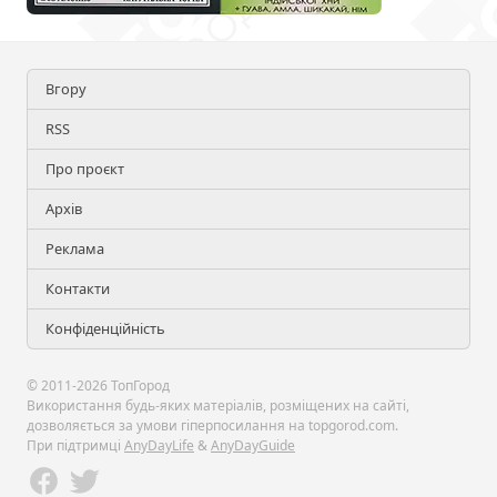
Вгору
RSS
Про проєкт
Архів
Реклама
Контакти
Конфіденційність
© 2011-2026 ТопГород
Використання будь-яких матеріалів, розміщених на сайті,
дозволяється за умови гіперпосилання на topgorod.com.
При підтримці
AnyDayLife
&
AnyDayGuide