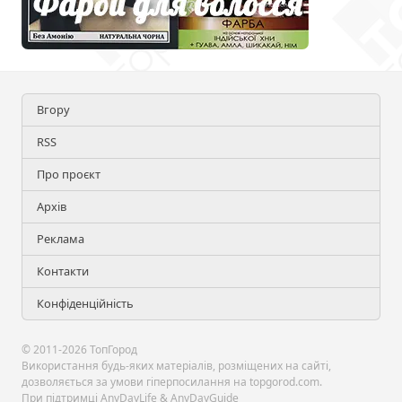
Вгору
RSS
Про проєкт
Архів
Реклама
Контакти
Конфіденційність
© 2011-2026 ТопГород
Використання будь-яких матеріалів, розміщених на сайті,
дозволяється за умови гіперпосилання на topgorod.com.
При підтримці
AnyDayLife
&
AnyDayGuide