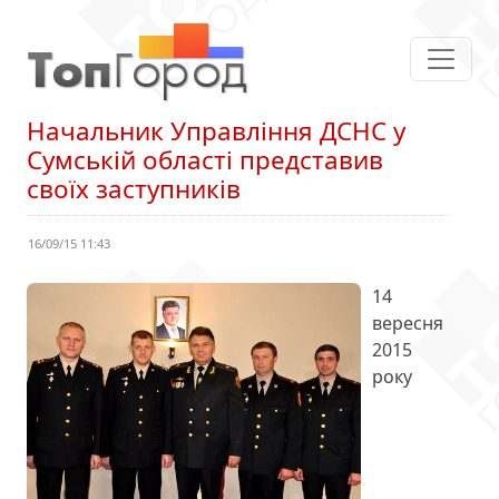
Начальник Управління ДСНС у
Сумській області представив
своїх заступників
16/09/15 11:43
14
вересня
2015
року