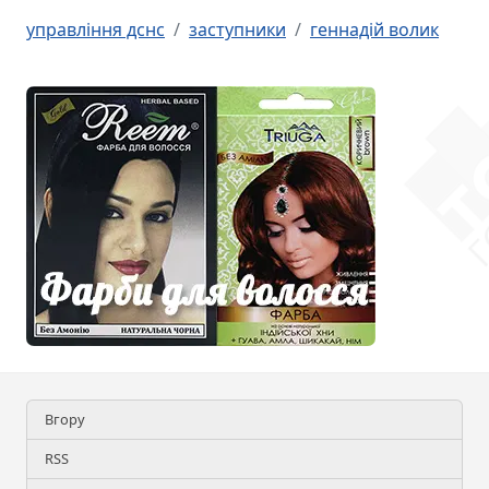
управління дснс
заступники
геннадій волик
Вгору
RSS