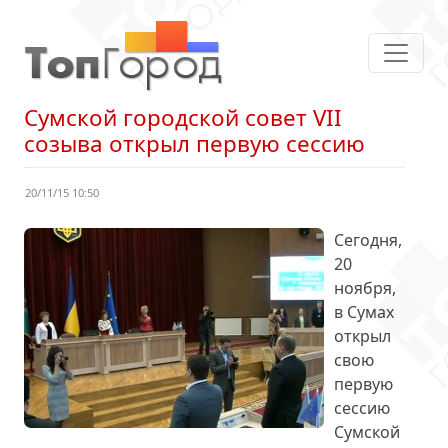
Сумской городской совет VII
созыва открыл первую сессию
20/11/15 10:50
Сегодня,
20
ноября,
в Сумах
открыл
свою
первую
сессию
Сумской