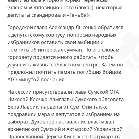
выйти из зала Игорю и Юрию Перепекам
(членам «Оппозиционного блока»), некоторые
депутаты скандировали «Ганьба!».
Городской глава Александр Лысенко обратился
к депутатскому корпусу, попросив народных
избранников оставить свои амбиции и
помнить об интересах сумчан. По его словам,
горсовету придется много работать, чтобы
улучшить жизнь в областном центре. Затем он
предложил
почтить память погибших бойцов
АТО
минутой полчания.
На сессии присутствовали
глава Сумской ОГА
Николай Клочко, замглавы Сумского облсовета
Вера Лаврик, нардепы от Сум. Они также
поздравили мэра и депутатов с избранием на
выборах. Духовное наставление власти дал
архиепископ Сумский и Ахтырский Украинской
Православной Церкви Киевского Патриархата