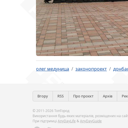
олег медуница
законопроект
донба
Вгору
RSS
Про проєкт
Архів
Ре
© 2011-2026 ТопГород
Використання будь-яких матеріалів, розміщених на сайт
При підтримці
AnyDayLife
&
AnyDayGuide