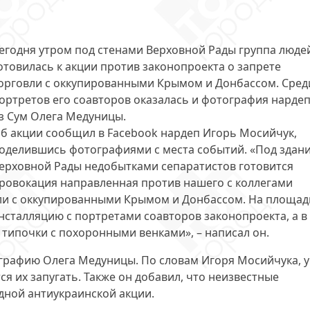
егодня утром под стенами Верховной Рады группа люде
отовилась к акции
против законопроекта о запрете
орговли с оккупированными Крымом и Донбассом. Сред
ортретов его соавторов оказалась и фотография нарде
з Сум Олега Медуницы.
б акции сообщил в Facebook нардеп Игорь Мосийчук,
оделившись фотографиями с места событий. «Под здан
ерховной Рады недобытками сепаратистов готовится
ровокация направленная против нашего с коллегами
ли с оккупированными Крымом и Донбассом. На площад
нсталляцию с портретами соавторов законопроекта, а в
типочки с похоронными венками», – написал он.
графию Олега Медуницы
. По словам Игоря Мосийчука, у
я их запугать. Также он добавил, что неизвестные
ной антиукраинской акции.