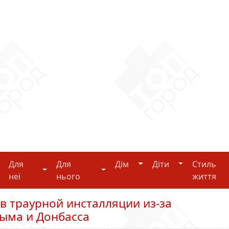
Дім
Діти
Для
Для
Дім
Діти
Стиль
i-tech
Для неї
Для нього
неї
нього
життя
 в траурной инсталляции из-за
рыма и Донбасса