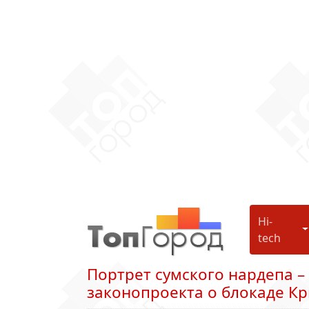
Hi-
H
tech
Портрет сумского нардепа –
законопроекта о блокаде К