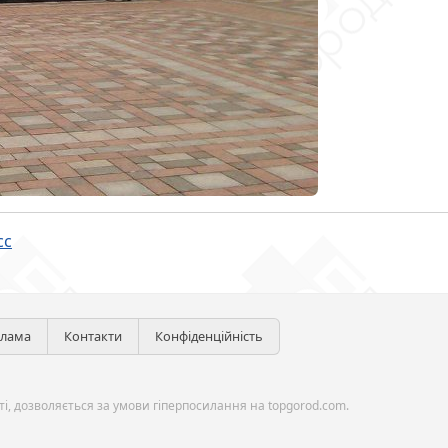
сс
клама
Контакти
Конфіденційність
і, дозволяється за умови гіперпосилання на topgorod.com.