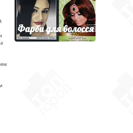
й
и
па
ием
и