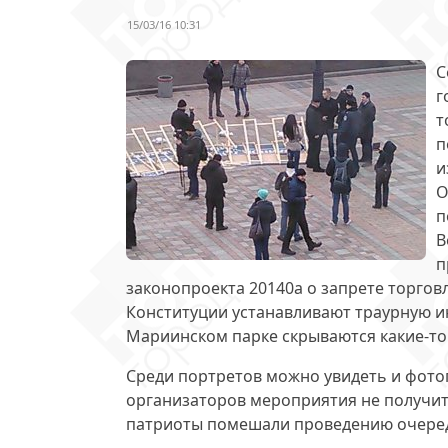
15/03/16 10:31
С
г
т
п
и
О
п
В
п
законопроекта 20140а
о запрете торгов
Конституции устанавливают траурную и
Мариинском парке скрываются какие-то 
Среди портретов можно увидеть и
фото
организаторов мероприятия не получитс
патриоты помешали проведению очеред