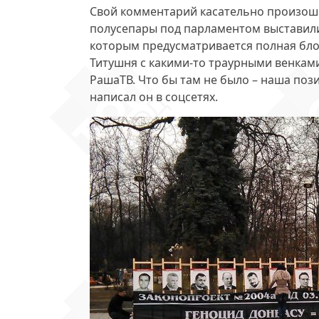
Свой комментарий касательно произоше
полусепары под парламентом выставили
которым предусматривается полная бло
Титушня с какими-то траурными венками
РашаТВ. Что бы там не было –
наша поз
написал он в соцсетях.