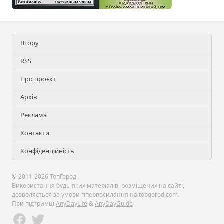
Вгору
RSS
Про проєкт
Архів
Реклама
Контакти
Конфіденційність
© 2011-2026 ТопГород
Використання будь-яких матеріалів, розміщених на сайті,
дозволяється за умови гіперпосилання на topgorod.com.
При підтримці
AnyDayLife
&
AnyDayGuide