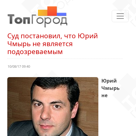
Суд постановил, что Юрий
Чмырь не является
подозреваемым
10/08/17 09:40
Юрий
Чмырь
не