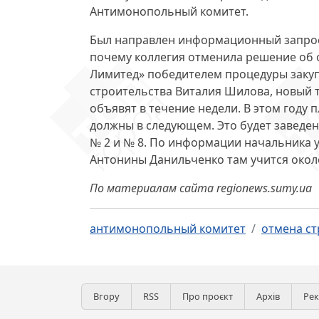
Антимонопольный комитет.
Был направлен информационный запрос
почему коллегия отменила решение об
Лимитед» победителем процедуры закуп
строительства Виталия Шилова, новый т
объявят в течение недели. В этом году 
должны в следующем. Это будет заведени
№ 2 и № 8. По информации начальника у
Антонины Данильченко там учится около
По материалам сайта regionews.sumy.ua
антимонопольный комитет
отмена ст
Вгору
RSS
Про проєкт
Архів
Ре