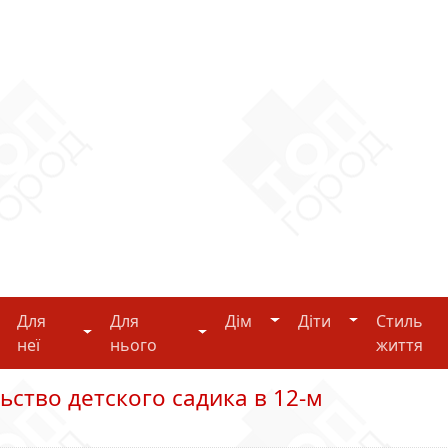
Дім
Діти
Для
Для
Дім
Діти
Стиль
i-tech
Для неї
Для нього
неї
нього
життя
ьство детского садика в 12-м