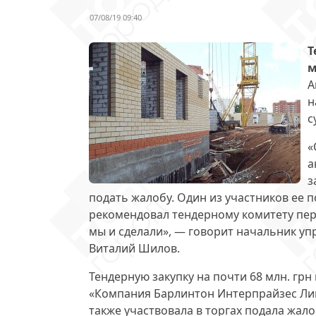
07/08/19 09:40
Т
м
А
н
с
«
а
з
подать жалобу. Один из участников ее 
рекомендовал тендерному комитету пер
мы и сделали», — говорит начальник уп
Виталий Шилов.
Тендерную закупку на почти 68 млн. грн
«Компания Барлинтон Интерпрайзес Лим
также участвовала в торгах подала жал