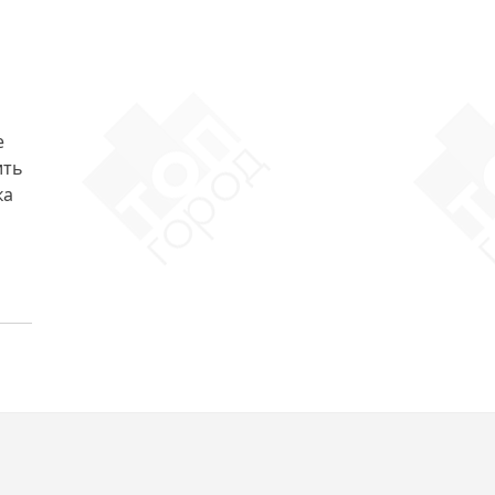
е
ить
ка