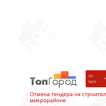
Hi-
H
tech
Отмена тендера на cтроител
микрорайоне