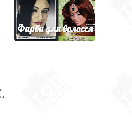
но
та