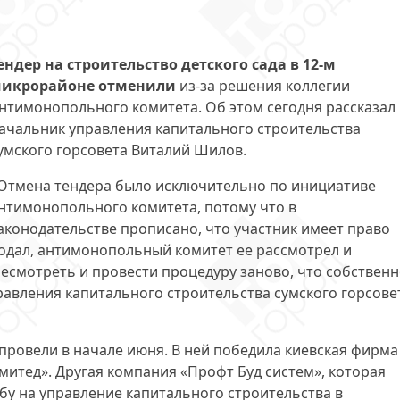
ендер на строительство детского сада в 12-м
икрорайоне отменили
из-за решения коллегии
нтимонопольного комитета. Об этом сегодня рассказал
ачальник управления капитального строительства
умского горсовета Виталий Шилов.
Отмена тендера было исключительно по инициативе
нтимонопольного комитета, потому что в
аконодательстве прописано, что участник имеет право
подал, антимонопольный комитет ее рассмотрел и
есмотреть и провести процедуру заново, что собствен
равления капитального строительства сумского горсове
 провели в начале июня. В ней победила киевская фирма
итед». Другая компания «Профт Буд систем», которая
обу на управление капитального строительства в