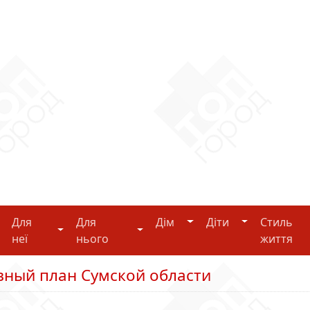
Дім
Діти
Для
Для
Дім
Діти
Стиль
i-tech
Для неї
Для нього
неї
нього
життя
вный план Сумской области