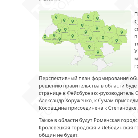
П
С
с
п
т
У
м
г
Перспективный план формирования общ
решению правительства в области будет
странице в Фейсбуке экс-руководитель 
Александр Хоруженко, к Сумам присоеди
Косовщина присоединена к Степановке,
Также в области будут Роменская городс
Кролевецкая городская и Лебединская г
общин не будет.