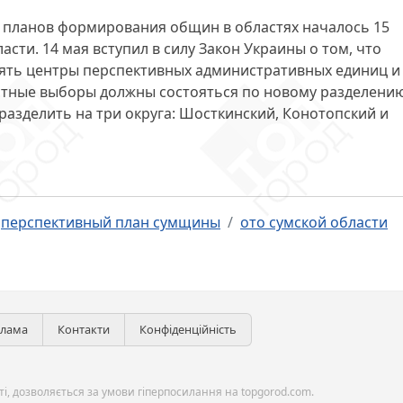
 планов формирования общин в областях началось 15
ласти. 14 мая вступил в силу Закон Украины о том, что
ять центры перспективных административных единиц и
стные выборы должны состояться по новому разделени
разделить на три округа: Шосткинский, Конотопский и
перспективный план сумщины
ото сумской области
клама
Контакти
Конфіденційність
і, дозволяється за умови гіперпосилання на topgorod.com.