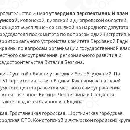
равительство 20 мая
утвердило перспективный план
умской
, Ровенской, Киевской и Днепровской областей,
ообщает «Суспільне» со ссылкой на народного депутата 
редседателя подкомитета по вопросам административн
ерриториального устройства комитета Верховной Рады
краины по вопросам организации государственной влас
естного самоуправления, регионального развития и
радостроительства Виталия Безгина.
ин Сумской области утвердили без обсуждений. По
 51 территориальная община. Как написал на своей
Сумского центра развития местного самоуправления
нятся Песчаное, Битица, Чернетчина и Стецковка.
 также создается Садовская община.
кая, Тростянецкая городская, Шосткинская городская,
ородская ОТО. Конотопской и Ахтырской городских кру