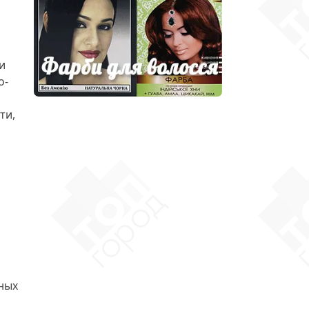
и
о-
ти,
пных