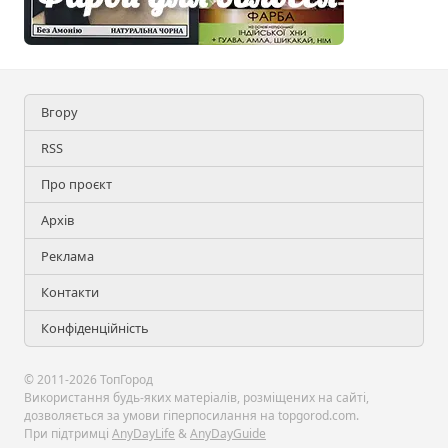
Вгору
RSS
Про проєкт
Архів
Реклама
Контакти
Конфіденційність
© 2011-2026 ТопГород
Використання будь-яких матеріалів, розміщених на сайті,
дозволяється за умови гіперпосилання на topgorod.com.
При підтримці
AnyDayLife
&
AnyDayGuide