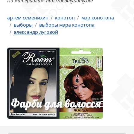
По материалам: http://debaty.sumy.ua/
артем семенихин
конотоп
мэр конотопа
выборы
выборы мэра конотопа
александр луговой