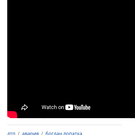
дтп
авария
богдан лопатка