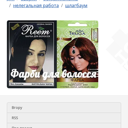
нелегальная работа
шлагбаум
Вгору
RSS