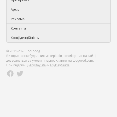
Про проєкт
Архів
Реклама
Контакти
Конфіденційність
© 2011-2026 ТопГород
Використання будь-яких матеріалів, розміщених на сайті,
дозволяється за умови гіперпосилання на topgorod.com.
При підтримці
AnyDayLife
&
AnyDayGuide