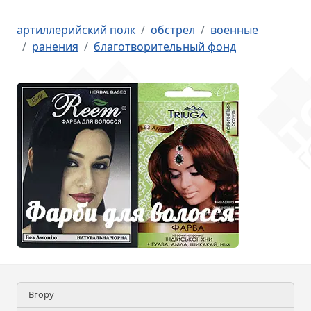
артиллерийский полк
обстрел
военные
ранения
благотворительный фонд
Вгору