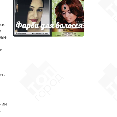
ке
.
о
рые
ли
ть
ании
.