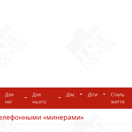
Дім
Діти
Для
Для
Дім
Діти
Стиль
i-tech
Для неї
Для нього
неї
нього
життя
 телефонными «минерами»