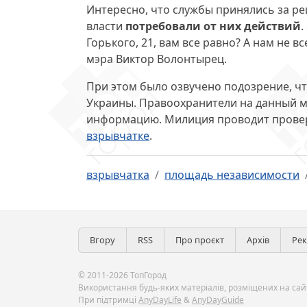
Интересно, что службы принялись за ре
власти
потребовали от них действий
.
Горького, 21, вам все равно? А нам не 
мэра Виктор Волонтырец.
При этом было озвучено подозрение, ч
Украины. Правоохранители на данный м
информацию. Милиция проводит проверк
взрывчатке
.
взрывчатка
площадь независимости
Вгору
RSS
Про проєкт
Архів
Ре
© 2011-2026 ТопГород
Використання будь-яких матеріалів, розміщених на сайт
При підтримці
AnyDayLife
&
AnyDayGuide