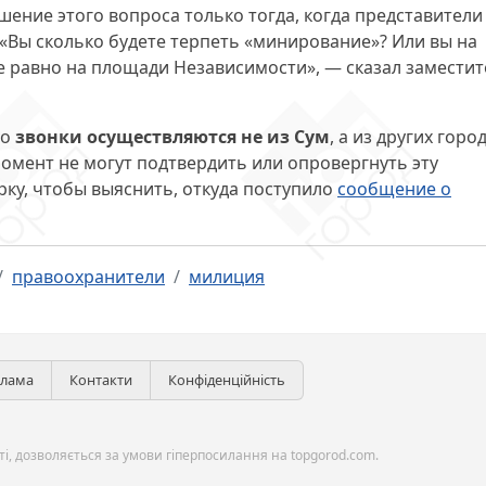
шение этого вопроса только тогда, когда представители
 «Вы сколько будете терпеть «минирование»? Или вы на
все равно на площади Независимости», — сказал замести
то
звонки осуществляются не из Сум
, а из других горо
омент не могут подтвердить или опровергнуть эту
у, чтобы выяснить, откуда поступило
сообщение о
правоохранители
милиция
клама
Контакти
Конфіденційність
і, дозволяється за умови гіперпосилання на topgorod.com.