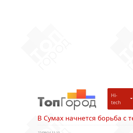
Hi-
H
tech
В Сумах начнется борьба с
22/09/14 11:10