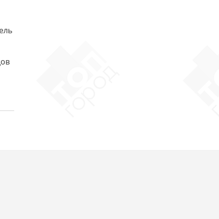
тель
дов