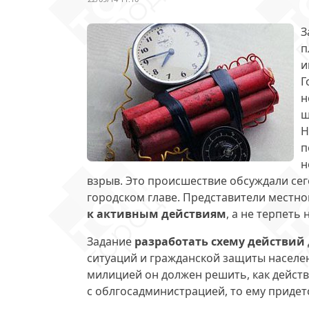
З
п
и
Г
н
ш
Н
п
н
взрыв. Это происшествие обсуждали сег
городском главе. Представители местно
к активным действиям
, а не терпеть
Задание
разработать схему действий
ситуаций и гражданской защиты населен
милицией он должен решить, как действ
с облгосадминистрацией, то ему придет