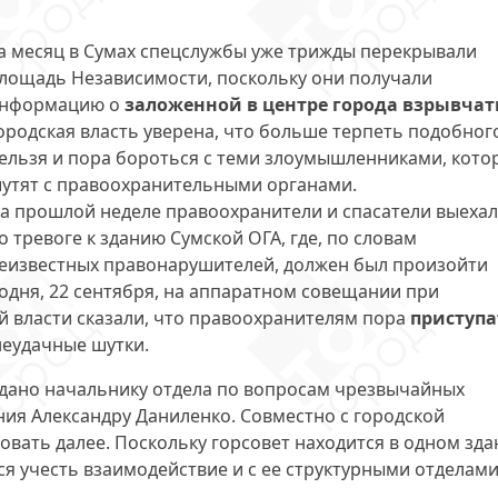
а месяц в Сумах спецслужбы уже трижды перекрывали
лощадь Независимости, поскольку они получали
нформацию о
заложенной в центре города взрывчат
ородская власть уверена, что больше терпеть подобног
ельзя и пора бороться с теми злоумышленниками, кото
утят с правоохранительными органами.
а прошлой неделе правоохранители и спасатели выеха
о тревоге к зданию Сумской ОГА, где, по словам
еизвестных правонарушителей, должен был произойти
одня, 22 сентября, на аппаратном совещании при
й власти сказали, что правоохранителям пора
приступа
 неудачные шутки.
дано начальнику отдела по вопросам чрезвычайных
ия Александру Даниленко. Совместно с городской
овать далее. Поскольку горсовет находится в одном зд
ся учесть взаимодействие и с ее структурными отделами