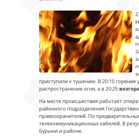
2
г
к
а
п
З
з
п
э
приступили к тушению. В 20:10 горени
распространение огня, а в 20:25
возгор
На месте происшествия работает операт
районного подразделения Государстве
правоохранителей. По предварительным
телекоммуникационных кабелей. В резу
Бурыни и районе.