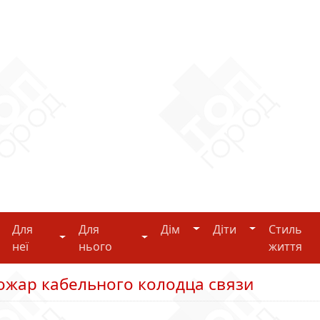
Дім
Діти
Для
Для
Дім
Діти
Стиль
i-tech
Для неї
Для нього
неї
нього
життя
ожар кабельного колодца связи