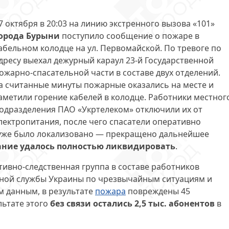
7 октября в 20:03 на линию экстренного вызова «101»
орода Бурыни
поступило сообщение о пожаре в
абельном колодце на ул. Первомайской. По тревоге по
дресу выехал дежурный караул 23-й Государственной
ожарно-спасательной части в составе двух отделений.
а считанные минуты пожарные оказались на месте и
аметили горение кабелей в колодце. Работники местног
одразделения ПАО «Укртелеком» отключили их от
лектропитания, после чего спасатели оперативно
е уже было локализовано — прекращено дальнейшее
ание удалось полностью ликвидировать
.
ивно-следственная группа в составе работников
нной службы Украины по чрезвычайным ситуациям и
 данным, в результате
пожара
повреждены 45
льтате этого
без связи остались 2,5 тыс. абонентов
в