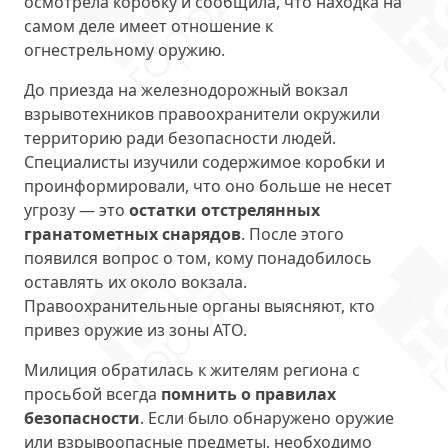
осмотрела коробку и сообщила, что находка на
самом деле имеет отношение к
огнестрельному оружию.
До приезда на железнодорожный вокзал
взрывотехников правоохранители окружили
территорию ради безопасности людей.
Специалисты изучили содержимое коробки и
проинформировали, что оно больше не несет
угрозу — это
остатки отстрелянных
гранатометных снарядов
. После этого
появился вопрос о том, кому понадобилось
оставлять их около вокзала.
Правоохранительные органы выясняют, кто
привез оружие из зоны АТО.
Милиция обратилась к жителям региона с
просьбой всегда
помнить о правилах
безопасности
. Если было обнаружено оружие
или взрывоопасные предметы, необходимо