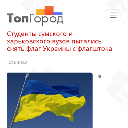
Студенты сумского и
харьковского вузов пытались
снять флаг Украины с флагштока
12/01/15 10:04
На