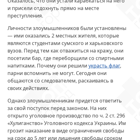
Оказалось, что они устали карабкаться на него
и присели отдохнуть прямо на месте
преступления.
Личности злоумышленников были установлены
— ими оказались 2 местных жителя, которые
являются
студентами сумского и харьковского
вузов
. Перед тем как отважиться на кражу, они
посетили бар, где переборщили со спиртными
напитками. Почему они решили
украсть флаг
,
парни вспомнить не могут. Сегодня они
общаются со следователем, раскаиваясь в
своих действиях.
Однако злоумышленникам придется ответить
за свой поступок перед законом. На них
открыто уголовное производство
по ч. 2 ст. 296
«Хулиганство» Уголовного кодекса Украины. Им
грозит наказание в виде ограничения свободы
на срок до 5 лет или лишения свободы сроком