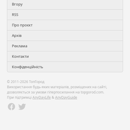
Вгору
RSS
Про проєкт
Архів
Реклама
Контакти
Конфіденційність
© 2011-2026 ТопГород
Використання будь-яких матеріалів, розміщених на сайті,
дозволяється за умови гіперпосилання на topgorod.com.
При підтримці
AnyDayLife
&
AnyDayGuide