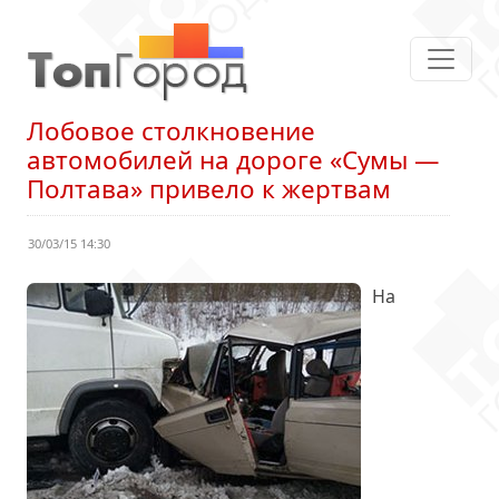
Лобовое столкновение
автомобилей на дороге «Сумы —
Полтава» привело к жертвам
30/03/15 14:30
На