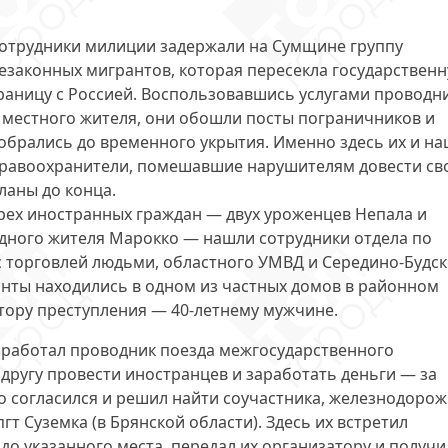
отрудники милиции задержали на Сумщине группу
езаконных мигрантов, которая
пересекла государствен
раницу с Россией
. Воспользовавшись услугами проводн
 местного жителя, они обошли посты пограничников и
обрались до временного укрытия. Именно здесь их и н
равоохранители, помешавшие нарушителям довести св
ланы до конца.
рех иностранных граждан —
двух уроженцев Непала и
дного жителя Марокко
— нашли сотрудники отдела по
с торговлей людьми, областного УМВД и Середино-Будск
нты находились в одном из частных домов в районном
тору преступления — 40-летнему мужчине.
зработал проводник поезда межгосударственного
другу провести иностранцев и заработать деньги —
за
то согласился и решил найти соучастника, железнодоро
гт Суземка (в Брянской области). Здесь их встретил
до указанного места, передал их организатору и получи