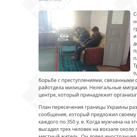
С
н
г
и
д
п
п
Т
о
борьбе с преступлениями, связанными 
райотдела милиции. Нелегальные мигра
центре, который принадлежит организа
План пересечения границы Украины ра
сообщения, который предложил своему 
каждого по 350 у. е
. Когда мужчина на э
высадил трех человек на вокзале около п
местный житель. Он довел иностранцев 