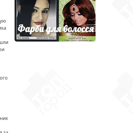
ную
ика
ашли
ои
ого
жник
л за