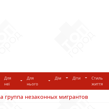
Дім
Діти
Для
Для
Дім
Діти
Стиль
i-tech
Для неї
Для нього
неї
нього
життя
на группа незаконных мигрантов