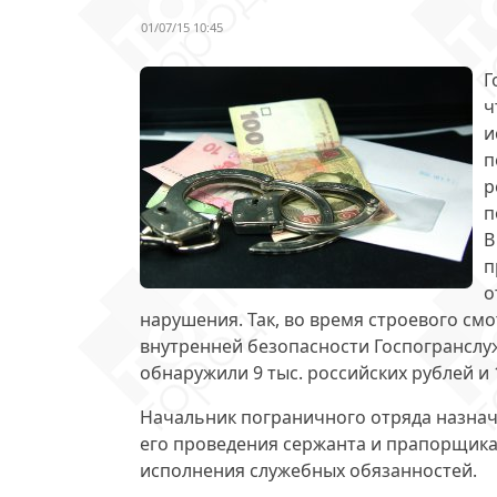
01/07/15 10:45
Г
ч
и
п
р
п
В
п
о
нарушения. Так, во время строевого см
внутренней безопасности Госпогранслу
обнаружили
9 тыс. российских рублей и 
Начальник пограничного отряда назна
его проведения сержанта и прапорщика
исполнения служебных обязанностей.