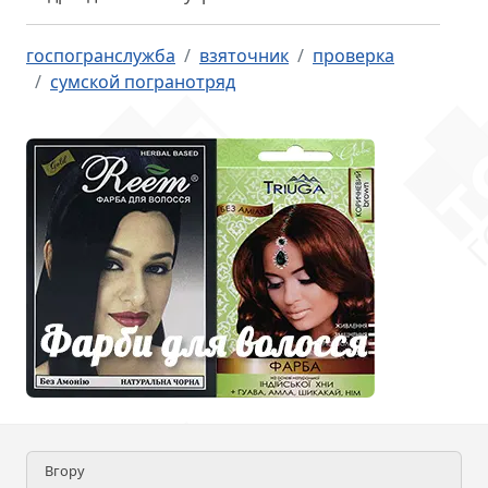
госпогранслужба
взяточник
проверка
сумской погранотряд
Вгору