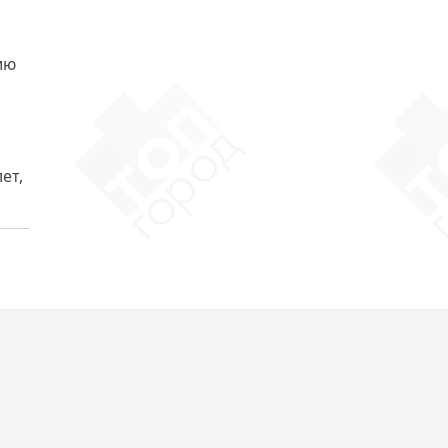
ию
ет,