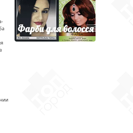
а-
ба
ия
в
ении