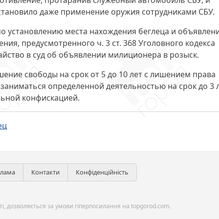
ротивление
, протаранив служебный автомобиль СБУ, и
остановило даже применение оружия сотрудниками СБУ.
о установлению места нахождения беглеца и объявлен
ления, предусмотренного
ч. 3 ст. 368
Уголовного кодекса
тайство в суд об объявлении милиционера в розыск.
шение свободы
на срок от 5 до 10 лет с лишением права
заниматься определенной деятельностью на срок до 3 л
льной конфискацией.
ец
клама
Контакти
Конфіденційність
і, дозволяється за умови гіперпосилання на topgorod.com.