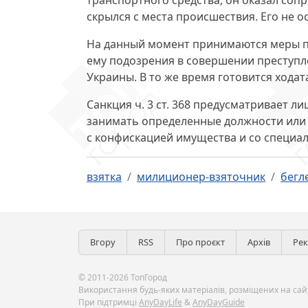
транспортного средства, он
оказал соп
скрылся с места происшествия. Его не 
На данный момент принимаются меры п
ему подозрения в совершении преступ
Украины. В то же время готовится хода
Санкция ч. 3 ст. 368 предусматривает
ли
занимать определенные должности или 
с конфискацией имущества и со специа
взятка
милиционер-взяточник
бегл
Вгору
RSS
Про проєкт
Архів
Ре
© 2011-2026 ТопГород
Використання будь-яких матеріалів, розміщених на сайт
При підтримці
AnyDayLife
&
AnyDayGuide