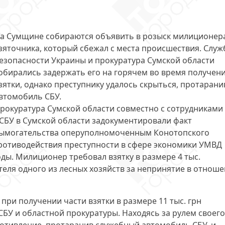
а Сумщине
собираются объявить в розыск милиционер
зяточника
, который сбежал с места происшествия. Служ
езопасности Украины и прокуратура Сумской области
обирались задержать его на горячем во время получен
зятки, однако преступнику удалось скрыться, протарани
втомобиль СБУ.
рокуратура Сумской области совместно с сотрудниками
СБУ в Сумской области
задокументировали факт
ымогательства
оперуполномоченным Конотопского
ротиводействия преступности в сфере экономики УМВД
ы. Милиционер требовал взятку в размере 4 тыс.
ителя одного из лесных хозяйств за непринятие в отнош
 при получении части взятки в размере 11 тыс. грн
БУ и областной прокуратуры. Находясь за рулем своего