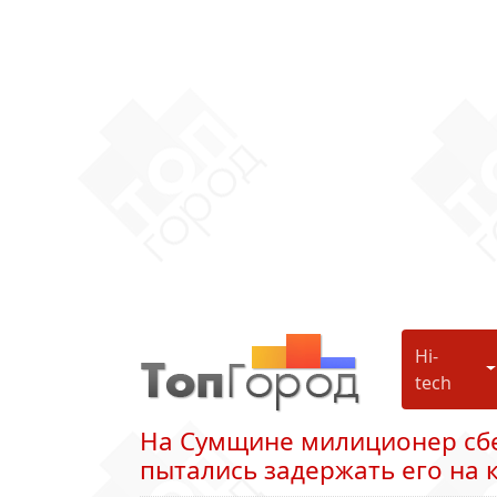
Hi-
H
tech
На Сумщине милиционер сбе
пытались задержать его на 