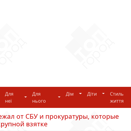
Дім
Діти
Для
Для
Дім
Діти
Стиль
i-tech
Для неї
Для нього
неї
нього
життя
жал от СБУ и прокуратуры, которые
крупной взятке