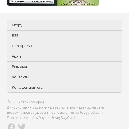
Вгору
RSS
Про проєкт
Архів
Реклама
Контакти
Конфіденційність
© 2011-2026 ТопГород
Використання будь-яких матеріалів, розміщених на сайті,
дозволяється за умови гіперпосилання на topgorod.com.
При підтримці
AnyDayLife
&
AnyDayGuide