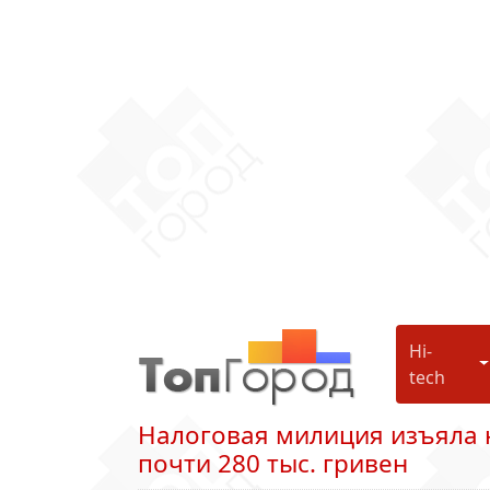
Hi-
H
tech
Налоговая милиция изъяла 
почти 280 тыс. гривен