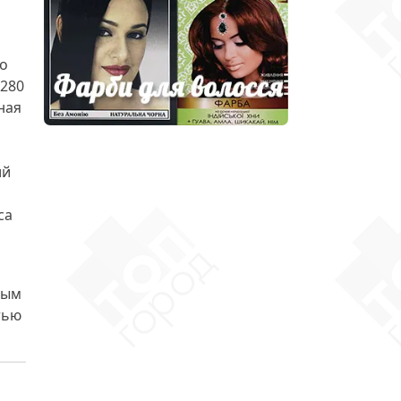
со
 280
ная
ий
са
ным
тью