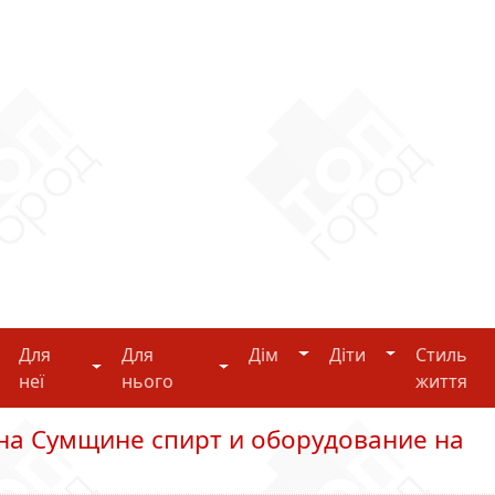
Дім
Діти
Для
Для
Дім
Діти
Стиль
i-tech
Для неї
Для нього
неї
нього
життя
на Сумщине спирт и оборудование на