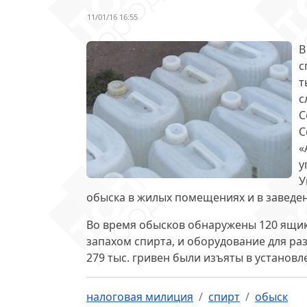
11/01/16 16:55
В
с
т
с
С
С
«
у
У
обыска
в жилых помещениях и в заведе
Во время обысков обнаружены
120 ящи
запахом спирта, и оборудование для р
279 тыс. гривен были изъяты в установ
налоговая милиция
спирт
обыск