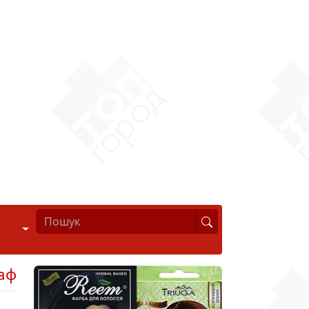
Стиль життя
аф