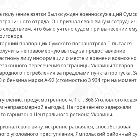
а получение взятки был
осужден военнослужащий
Сумск
ограничного отряда. Он признал свою вину и сотруднич
о следствием, что было учтено судом при вынесении ем
риговора.
тарший прапорщик Сумского погранотряда Г. пытался
олучить неправомерную выгоду за предоставление
астному лицу информации о месте и времени возможно
езаконного пересечения госграницы Украины товаров
ародного потребления за пределами пункта пропуска. З
0 л бензина
марки А-92 (стоимостью 3 934 грн на момент
ступление, предусмотренное
ч. 1 ст. 368
Уголовного коде
 неправомерной выгоды). На горячем его задержали
го гарнизона Центрального региона Украины.
изнал свою вину, искренне раскаялся, способствовал
ого уголовного преступления, Ямпольский районный с