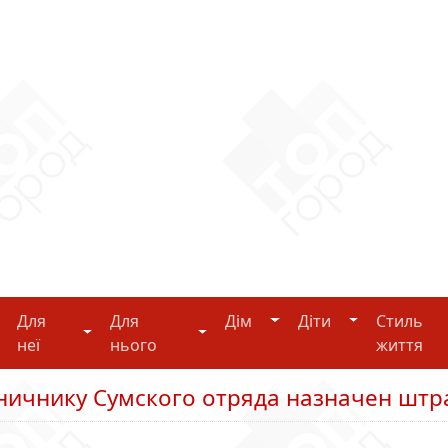
Дім
Діти
Для
Для
Дім
Діти
Стиль
i-tech
Для неї
Для нього
неї
нього
життя
аничнику Сумского отряда назначен штр