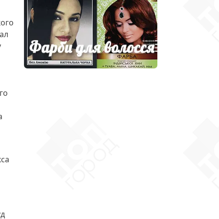
ого
ал
у
го
а
кса
уд