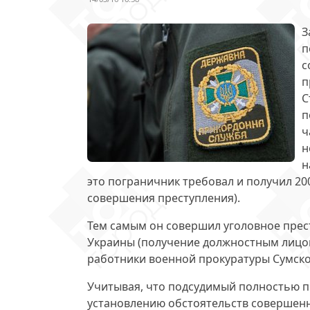
З
п
с
п
С
п
ч
н
н
это пограничник требовал и получил
20
совершения преступления).
Тем самым он совершил уголовное пре
Украины (получение должностным лицом
работники военной прокуратуры Сумско
Учитывая, что подсудимый полностью пр
установлению обстоятельств совершенн