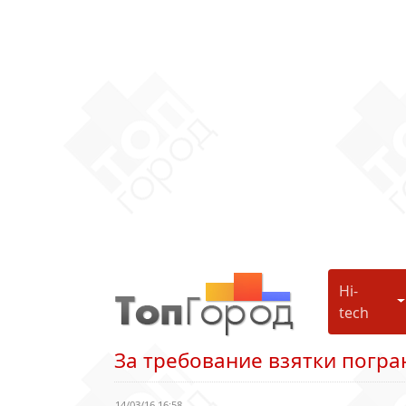
Hi-
H
tech
За требование взятки погр
14/03/16 16:58