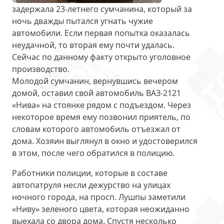
задержала 23-летнего сумчанина, который за
ночь
дважды пытался угнать чужие
автомобили
. Если первая попытка оказалась
неудачной, то вторая ему почти удалась.
Сейчас по данному факту открыто уголовное
производство.
Молодой сумчанин, вернувшись вечером
домой, оставил свой автомобиль ВАЗ-2121
«Нива» на стоянке рядом с подъездом. Через
некоторое время ему позвонил приятель, по
словам которого автомобиль отъезжал от
дома. Хозяин выглянул в окно и удостоверился
в этом, после чего
обратился в полицию
.
Работники полиции, которые в составе
автопатруля несли дежурство на улицах
ночного города, на просп. Лушпы заметили
«Ниву» зеленого цвета, которая неожиданно
выехала со двора дома. Спустя несколько