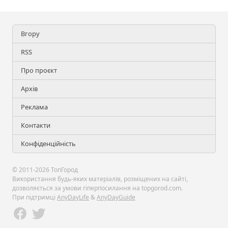
Вгору
RSS
Про проєкт
Архів
Реклама
Контакти
Конфіденційність
© 2011-2026 ТопГород
Використання будь-яких матеріалів, розміщених на сайті,
дозволяється за умови гіперпосилання на topgorod.com.
При підтримці
AnyDayLife
&
AnyDayGuide