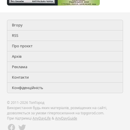
Вгору
RSS
Про проєкт
Архів
Реклама
Контакти
Конфіденційність
© 2011-2026 ТопГород
Використання будь-яких матеріалів, розміщених на сайті,
дозволяється за умови гіперпосилання на topgorod.com.
При підтримці
AnyDayLife
&
AnyDayGuide