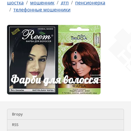
шостка
мошенник
дтп
пенсионерка
телефонные мошенники
Вгору
RSS