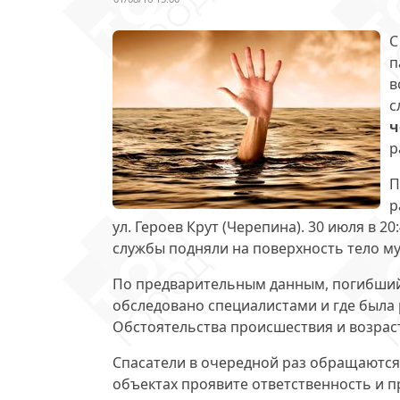
С
п
в
с
ч
р
П
р
ул. Героев Крут (Черепина). 30 июля в 2
службы подняли на поверхность тело м
По предварительным данным, погибший о
обследовано специалистами и где была
Обстоятельства происшествия и возрас
Спасатели в очередной раз обращаются
объектах проявите ответственность и п