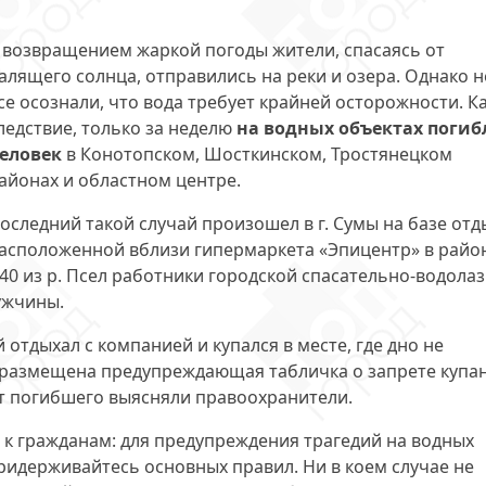
 возвращением жаркой погоды жители, спасаясь от
алящего солнца, отправились на реки и озера. Однако н
се осознали, что вода требует крайней осторожности. К
ледствие, только за неделю
на водных объектах погиб
еловек
в Конотопском, Шосткинском, Тростянецком
айонах и областном центре.
оследний такой случай произошел в г. Сумы на базе отд
асположенной вблизи гипермаркета «Эпицентр» в райо
0:40 из р. Псел работники городской спасательно-водола
ужчины.
тдыхал с компанией и купался в месте, где дно не
 размещена предупреждающая табличка о запрете купан
т погибшего выясняли правоохранители.
 к гражданам: для предупреждения трагедий на водных
ридерживайтесь основных правил. Ни в коем случае не