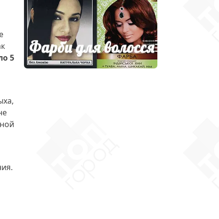
е
ак
ло 5
ыха,
не
зной
ия.