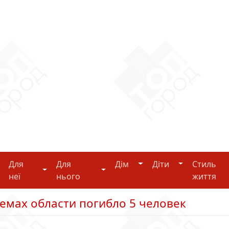
Дім
Діти
Для
Для
Дім
Діти
Стиль
i-tech
Для неї
Для нього
неї
нього
життя
емах области погибло 5 человек