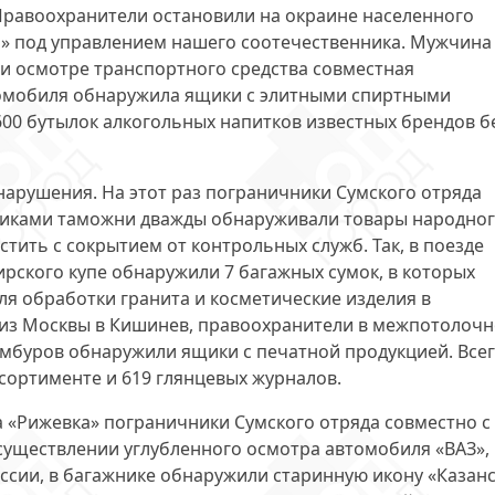
равоохранители остановили на окраине населенного
» под управлением нашего соотечественника. Мужчина
При осмотре транспортного средства совместная
томобиля обнаружила ящики с элитными спиртными
600 бутылок алкогольных напитков известных брендов б
 нарушения. На этот раз пограничники Сумского отряда
тниками таможни дважды обнаруживали товары народно
тить с сокрытием от контрольных служб. Так, в поезде
рского купе обнаружили 7 багажных сумок, в которых
я обработки гранита и косметические изделия в
м из Москвы в Кишинев, правоохранители в межпотолоч
амбуров обнаружили ящики с печатной продукцией. Всег
ссортименте и 619 глянцевых журналов.
ка «Рижевка» пограничники Сумского отряда совместно с
уществлении углубленного осмотра автомобиля «ВАЗ»,
ссии, в багажнике обнаружили старинную икону «Казан