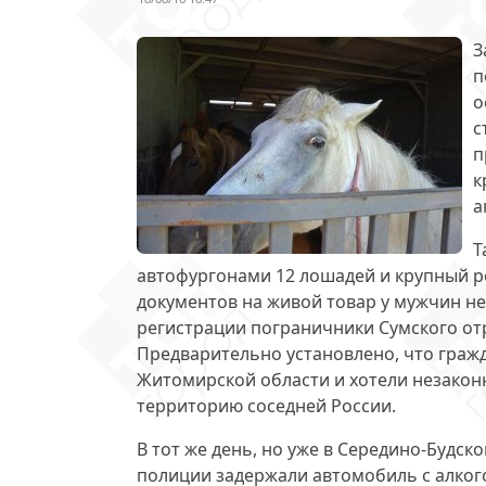
З
п
о
с
п
к
а
Т
автофургонами 12 лошадей и крупный р
документов на живой товар у мужчин не
регистрации пограничники Сумского отр
Предварительно установлено, что гражд
Житомирской области и хотели незаконн
территорию соседней России.
В тот же день, но уже в Середино-Будс
полиции задержали автомобиль с алко