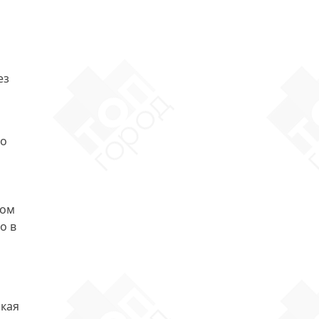
ез
го
ном
о в
ская