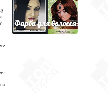
ой
я
у
гу.
кое.
 на