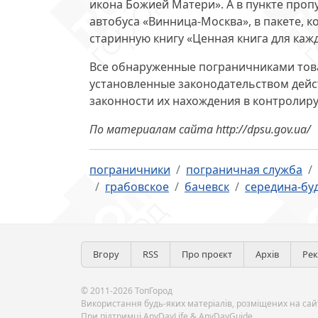
икона Божией Матери». А в пункте проп
автобуса «Винница-Москва», в пакете, 
старинную книгу «Ценная книга для кажд
Все обнаруженные пограничниками това
установленные законодательством дейс
законности их нахождения в контролир
По материалам сайта http://dpsu.gov.ua/
пограничники
пограничная служба
грабовское
бачевск
середина-бу
Вгору
RSS
Про проєкт
Архів
Ре
© 2011-2026 ТопГород
Використання будь-яких матеріалів, розміщених на сайт
При підтримці
AnyDayLife
&
AnyDayGuide