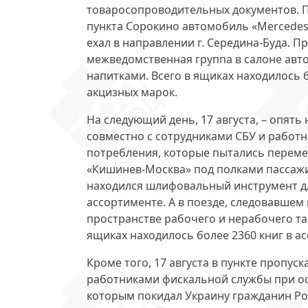
товаросопроводительных документов. П
пункта Сорокино автомобиль «Mercedes
ехал в направлении г. Середина-Буда. 
межведомственная группа в салоне ав
напитками. Всего в ящиках находилось 
акцизных марок.
На следующий день, 17 августа, – опять
совместно с сотрудниками СБУ и рабо
потребления, которые пытались перемес
«Кишинев-Москва» под полками пассажи
находился шлифовальный инструмент дл
ассортименте. А в поезде, следовавше
пространстве рабочего и нерабочего т
ящиках находилось более 2360 книг в а
Кроме того, 17 августа в пункте пропус
работниками фискальной службы при ос
которым покидал Украину гражданин Ро