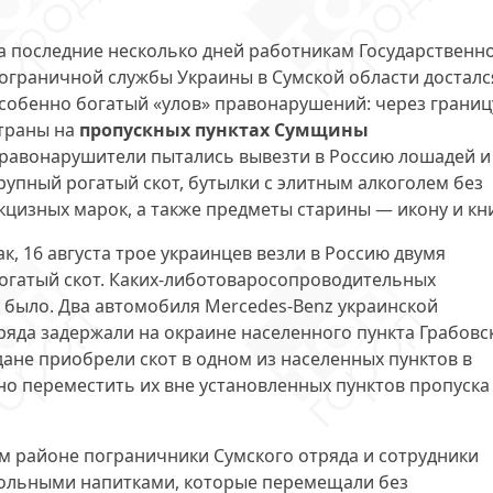
а последние несколько дней работникам Государственн
ограничной службы Украины в Сумской области досталс
собенно богатый «улов» правонарушений: через границ
траны на
пропускных пунктах Сумщины
равонарушители пытались вывезти в Россию лошадей и
рупный рогатый скот, бутылки с элитным алкоголем без
кцизных марок, а также предметы старины — икону и кни
ак, 16 августа трое украинцев везли в Россию двумя
огатый скот. Каких-либотоваросопроводительных
 было. Два автомобиля Mercedes-Benz украинской
яда задержали на окраине населенного пункта Грабовс
ане приобрели скот в одном из населенных пунктов в
о переместить их вне установленных пунктов пропуска
ком районе пограничники Сумского отряда и сотрудники
гольными напитками, которые перемещали без