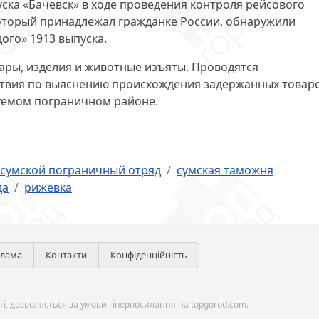
уска «Бачевск» в ходе проведения контроля рейсового
который принадлежал гражданке России, обнаружили
ого» 1913 выпуска.
ры, изделия и животные изъяты. Проводятся
твия по выяснению происхождения задержанных товаро
уемом пограничном районе.
сумской пограничный отряд
сумская таможня
да
рижевка
клама
Контакти
Конфіденційність
і, дозволяється за умови гіперпосилання на topgorod.com.