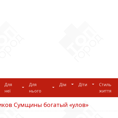
Дім
Діти
Для
Для
Дім
Діти
Стиль
i-tech
Для неї
Для нього
неї
нього
життя
ников Сумщины богатый «улов»