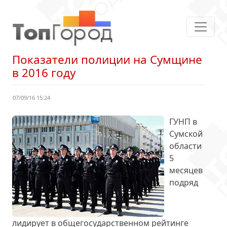
Показатели полиции на Сумщине
в 2016 году
07/09/16 15:24
ГУНП в
Сумской
области
5
месяцев
подряд
лидирует в общегосударственном рейтинге