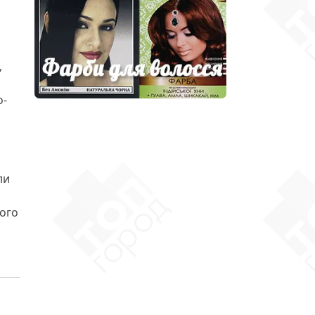
,
о-
ли
ого