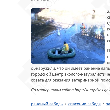
2
с
С
к
н
с
П
п
в
обнаружили, что он имеет ранение лапы
городской центр эколого-натуралистич
совета для оказания ветеринарной пом
По материалам сайта http://sumy.dsns.gov
раненый лебедь
спасение лебедя
з