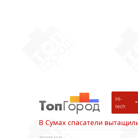
Hi-
H
tech
В Сумах спасатели вытащили
24/11/16 12:43