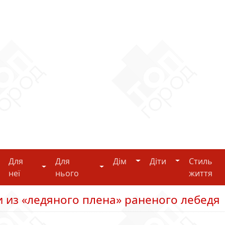
Дім
Діти
Для
Для
Дім
Діти
Стиль
i-tech
Для неї
Для нього
неї
нього
життя
 из «ледяного плена» раненого лебедя