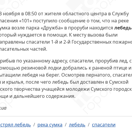
3 ноября в 08:50 от жителя областного центра в Службу
пасения «101» поступило сообщение о том, что на реке
умка возле парка «Дружба» в проруби находится
лебедь
оторый нуждается в помощи. К месту вызова были
аправлены спасатели 1-й и 2-й Государственных пожарн
пасательных частей.
рибыв по указанному адресу, спасатели, прорубив лед, с
омощью резиновой лодки добрались к раненой птице и
ытащили лебедя на берег. Осмотрев пернатого, спасате
 и крылья, после чего лебедь был доставлен в Сумской
еского творчества учащейся молодежи Сумского городск
ощи и дальнейшего содержания.
.ua
астрял лебедь
река сумка
лебедь
спасатели