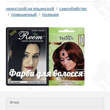
недострой на ильинской
самоубийство
повешенный
полиция
Вгору