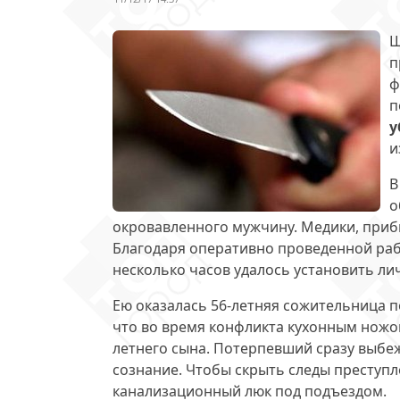
Ш
п
ф
п
у
и
В
о
окровавленного мужчину. Медики, приб
Благодаря оперативно проведенной раб
несколько часов удалось установить ли
Ею оказалась 56-летняя сожительница 
что во время конфликта кухонным ножом
летнего сына. Потерпевший сразу выбеж
сознание. Чтобы скрыть следы преступ
канализационный люк под подъездом.