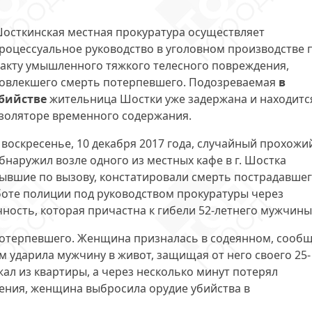
осткинская местная прокуратура осуществляет
роцессуальное руководство в уголовном производстве 
акту умышленного тяжкого телесного повреждения,
овлекшего смерть потерпевшего. Подозреваемая
в
бийстве
жительница Шостки уже задержана и находитс
золяторе временного содержания.
 воскресенье, 10 декабря 2017 года, случайный прохожи
бнаружил возле одного из местных кафе в г. Шостка
ывшие по вызову, констатировали смерть пострадавшег
оте полиции под руководством прокуратуры через
чность, которая причастна к гибели 52-летнего мужчины
потерпевшего. Женщина призналась в содеянном, сообщ
 ударила мужчину в живот, защищая от него своего 25-
ал из квартиры, а через несколько минут потерял
ления, женщина выбросила орудие убийства в