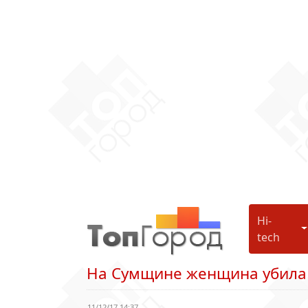
Hi-
H
tech
На Сумщине женщина убила с
11/12/17 14:37