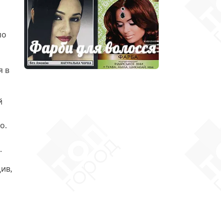
по
я в
й
о.
.
ив,