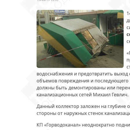
1
д
с
с
с
«
п
с
водоснабжения и предотвратить выход 
объемов повреждения и последующего 
должны быть демонтированы или перен
канализационных сетей Михаил Гевлич.
Данный коллектор заложен на глубине о
стороны
от наружных стенок канализац
КП «Горводоканал» неоднократно подн