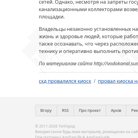
сетей. Однако, несмотря на запреты го
канализационными коллекторами возве
площадки.
Владельцы незаконно установленных на
жизнь и здоровье людей, которые работ
также осознавать, что через располож
технику и оперативно выполнить прот
По материалам сайта http://vodokanal.su
скд провалился киоск
провал киоска н
Вгору
RSS
Про проєкт
Архів
Ре
© 2011-2026 ТопГород
Використання будь-яких матеріалів, розміщених на сайт
При підтримці
AnyDayLife
&
AnyDayGuide