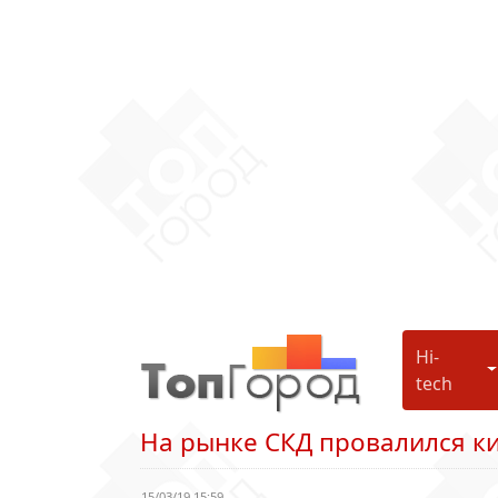
Hi-
H
tech
На рынке СКД провалился к
15/03/19 15:59