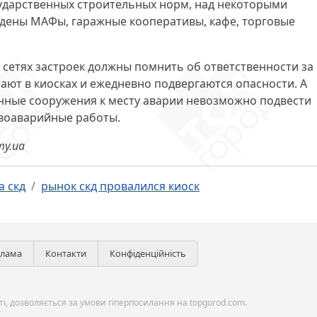
сударственных строительных норм, над некоторыми
дены МАФы, гаражные кооперативы, кафе, торговые
 сетях застроек
должны помнить об ответственности
за
ают в киосках и ежедневно подвергаются опасности. А
енные сооружения к месту аварии невозможно подвести
ивоаварийные работы.
my.ua
а скд
рынок скд провалился киоск
клама
Контакти
Конфіденційність
і, дозволяється за умови гіперпосилання на topgorod.com.