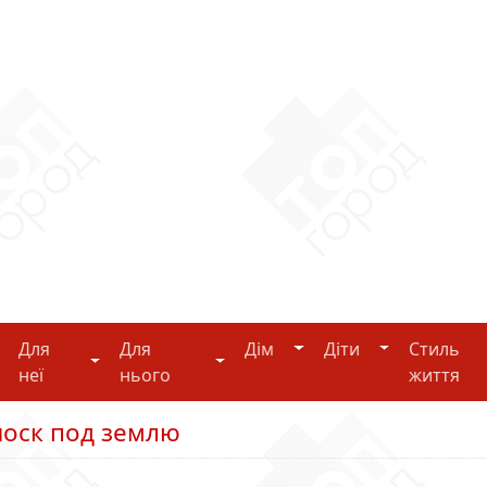
Дім
Діти
Для
Для
Дім
Діти
Стиль
i-tech
Для неї
Для нього
неї
нього
життя
иоск под землю