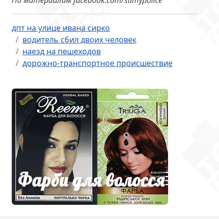
По материалам facebook.com/sumypolice
дпт на улице ивана сирко
водитель сбил двоих человек
наезд на пешеходов
дорожно-транспортное происшествие