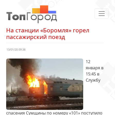
На станции «Боромля» горел
пассажирский поезд
13/01/20 09:38
12
января в
15:45 в
Службу
спасения Сумщины по номеру «101» поступило