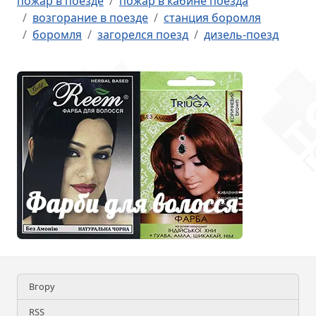
пожар в поезде
пожар в кабине поезда
возгорание в поезде
станция боромля
боромля
загорелся поезд
дизель-поезд
Вгору
RSS