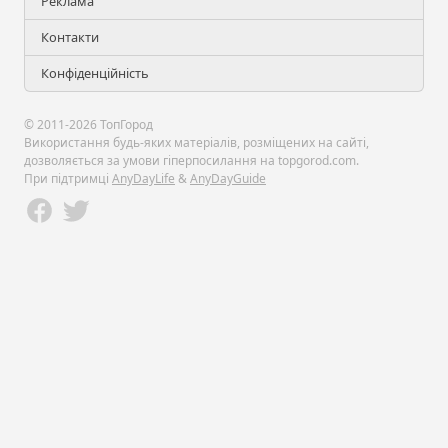
Реклама
Контакти
Конфіденційність
© 2011-2026 ТопГород
Використання будь-яких матеріалів, розміщених на сайті,
дозволяється за умови гіперпосилання на topgorod.com.
При підтримці
AnyDayLife
&
AnyDayGuide