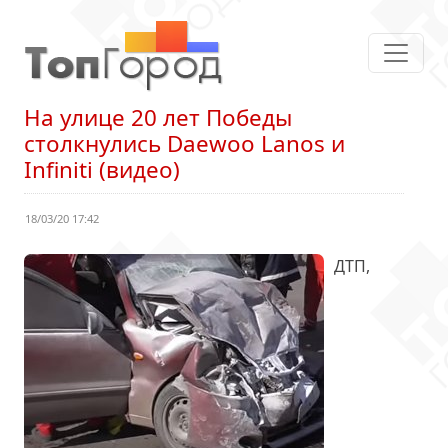
На улице 20 лет Победы
столкнулись Daewoo Lanos и
Infiniti (видео)
18/03/20 17:42
ДТП,