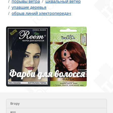
порывы ветра
шквальный ветер
упавшие деревья
обрыв линий электропередач
Вгору
RSS