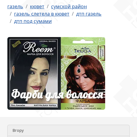
газель
кювет
сумской район
газель слетела в кювет
дтп газель
дтп под сумами
Вгору