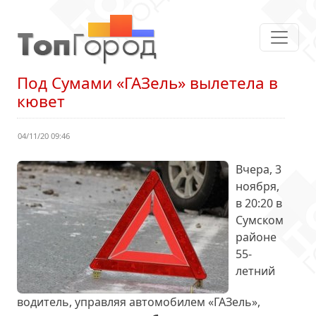
Под Сумами «ГАЗель» вылетела в
кювет
04/11/20 09:46
Вчера, 3
ноября,
в 20:20 в
Сумском
районе
55-
летний
водитель, управляя автомобилем «ГАЗель»,