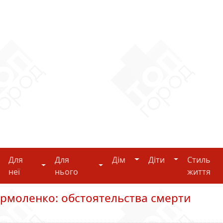
Дім
Діти
Для
Для
Дім
Діти
Стиль
i-tech
Для неї
Для нього
неї
нього
життя
Ермоленко: обстоятельства смерти