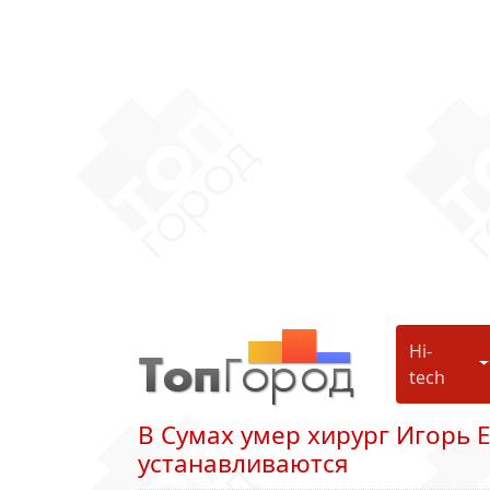
Hi-
H
tech
В Сумах умер хирург Игорь 
устанавливаются