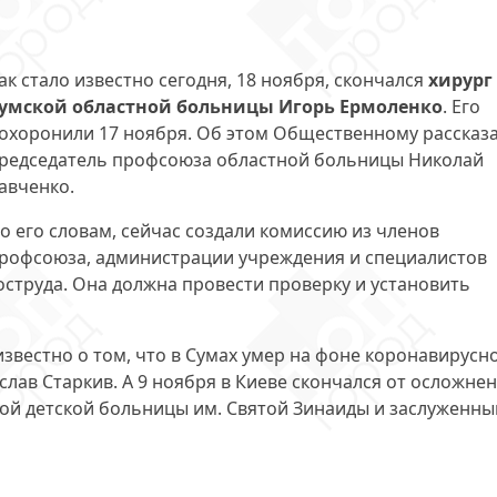
ак стало известно сегодня, 18 ноября, скончался
хирург
умской областной больницы Игорь Ермоленко
. Его
охоронили 17 ноября. Об этом Общественному рассказ
редседатель профсоюза областной больницы Николай
авченко.
о его словам, сейчас создали комиссию из членов
рофсоюза, администрации учреждения и специалистов
оструда. Она должна провести проверку и установить
известно о том, что в Сумах умер на фоне коронавирусн
лав Старкив. А 9 ноября в Киеве скончался от осложне
кой детской больницы им. Святой Зинаиды и заслуженны