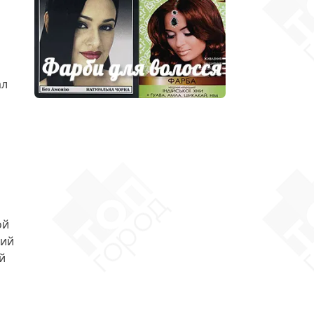
ал
ой
ний
й