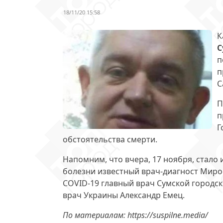
18/11/20 15:58
К
С
п
п
С
П
п
Г
обстоятельства смерти.
Напомним, что вчера, 17 ноября, стало 
болезни известный врач-диагност Мирос
COVID-19 главный врач Сумской городс
врач Украины Александр Емец.
По материалам: https://suspilne.media/